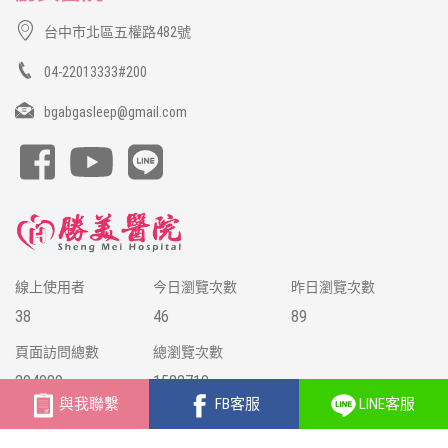
台中市北區五權路482號
04-22013333#200
bgabgasleep@gmail.com
線上使用者
今日瀏覽次數
昨日瀏覽次數
38
46
89
頁面訪問總數
總瀏覽次數
204089
1582710
與我聯繫
FB客服
LINE客服
© 2018 勝美醫院 版權所有