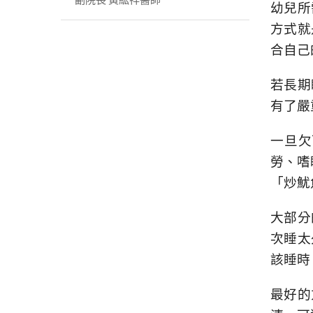
幼兒所
方式就
合自己
若長期
有了嚴
一旦欠
勞、嗜
「炒魷
大部分
次睡太
該睡時
最好的