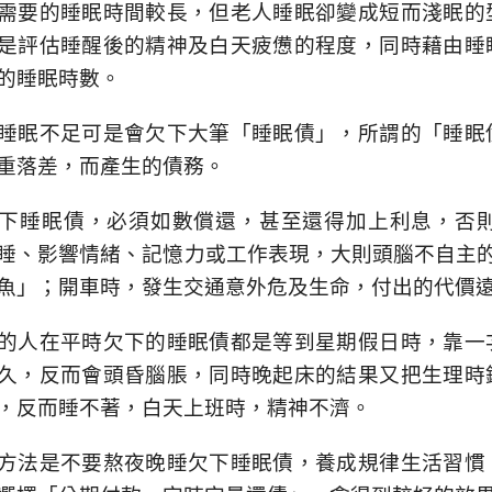
需要的睡眠時間較長，但老人睡眠卻變成短而淺眠的
是評估睡醒後的精神及白天疲憊的程度，同時藉由睡
的睡眠時數。
睡眠不足可是會欠下大筆「睡眠債」，所謂的「睡眠
重落差，而產生的債務。
下睡眠債，必須如數償還，甚至還得加上利息，否
睡、影響情緒、記憶力或工作表現，大則頭腦不自主
魚」；開車時，發生交通意外危及生命，付出的代價
的人在平時欠下的睡眠債都是等到星期假日時，靠一
久，反而會頭昏腦脹，同時晚起床的結果又把生理時
，反而睡不著，白天上班時，精神不濟。
方法是不要熬夜晚睡欠下睡眠債，養成規律生活習慣